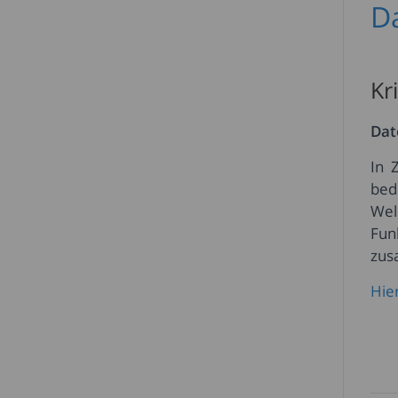
D
Kr
Dat
In 
bed
Wel
Fun
zus
Hie