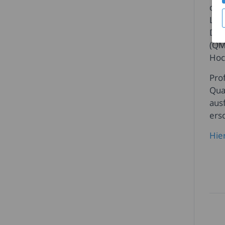
der
Lei
Die
(QM
Hoc
Pro
Qua
aus
ersc
Hie