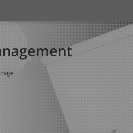
anagement
träge