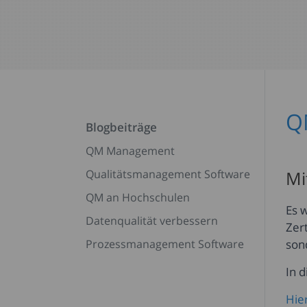
Q
Blogbeiträge
QM Management
Qualitätsmanagement Software
Mi
QM an Hochschulen
Es 
Datenqualität verbessern
Zer
Prozessmanagement Software
son
In 
Hie