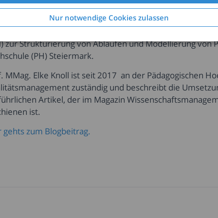
 Verwaltung, Führung und Organisation notwendig. Zur Sic
Nur notwendige Cookies zulassen
stungsqualität werden verstärkt betriebswirtschaftliche I
ser Beitrag befasst sich mit der Implementierung eines 
) zur Strukturierung von Abläufen und Modellierung von 
hschule (PH) Steiermark.
f. MMag. Elke Knoll ist seit 2017 an der Pädagogischen Ho
litätsmanagement zuständig und beschreibt die Umsetzu
führlichen Artikel, der im Magazin Wissenschaftsmana
hienen ist.
r gehts zum Blogbeitrag.