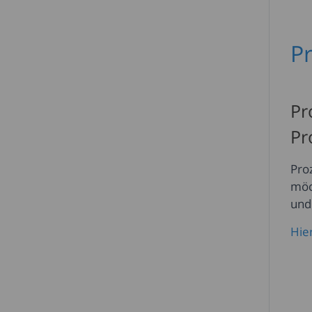
P
Pr
Pr
Pro
möc
und
Hie